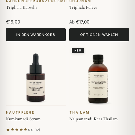
NAHRUNGSERGÄNZUNGSMITTEL
CHURNAM
Triphala Kapseln
Triphala Pulver
€16,00
Ab
€17,00
IN DEN WARENKORB
OPTIONEN WÄHLEN
NEU
HAUTPFLEGE
THAILAM
Kumkumadi Serum
Nalpamaradi Kera Thailam
★★★★★
5.0 (12)
Basierend auf 12 Bewertungen