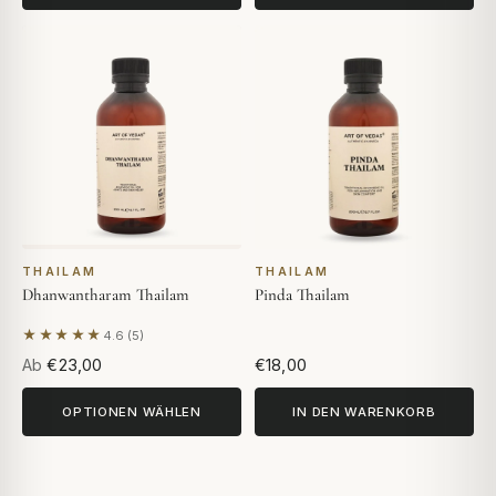
THAILAM
THAILAM
Dhanwantharam Thailam
Pinda Thailam
★★★★★
4.6 (5)
Basierend auf 5 Bewertungen
Ab
€23,00
€18,00
OPTIONEN WÄHLEN
IN DEN WARENKORB