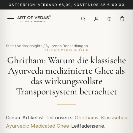
ÖSTERREICH: VERSAND €6,00, KOSTENLOS AB €100,00
Start
/
Vedas Insights
/
Ayurveda Behandlungen
THERAPIEN & ÖLE
Ghritham: Warum die klassische
Ayurveda medizinierte Ghee als
das wirkungsvollste
Transportsystem betrachtet
Dieser Artikel ist Teil unserer
Ghrithams: Klassisches
Ayurvedic Medicated Ghee
-Leitfadenserie.