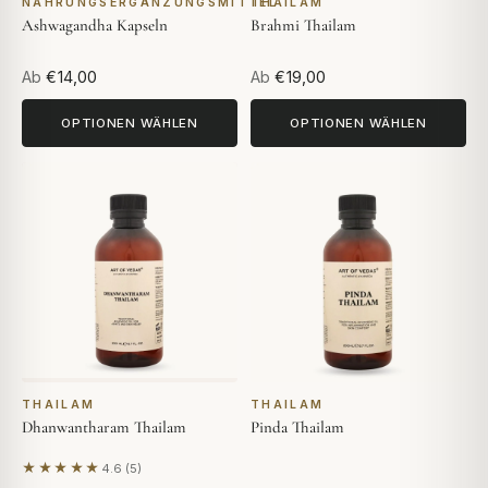
NAHRUNGSERGÄNZUNGSMITTEL
THAILAM
Ashwagandha Kapseln
Brahmi Thailam
Ab
€14,00
Ab
€19,00
OPTIONEN WÄHLEN
OPTIONEN WÄHLEN
THAILAM
THAILAM
Dhanwantharam Thailam
Pinda Thailam
★★★★★
4.6 (5)
Basierend auf 5 Bewertungen