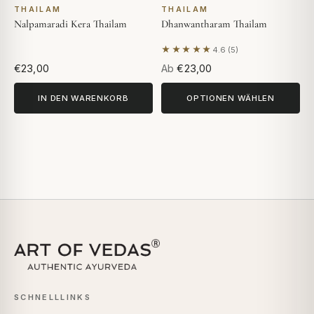
THAILAM
THAILAM
Nalpamaradi Kera Thailam
Dhanwantharam Thailam
★★★★★
4.6 (5)
Basierend auf 5 Bewertunge
€23,00
Ab
€23,00
IN DEN WARENKORB
OPTIONEN WÄHLEN
SCHNELLLINKS