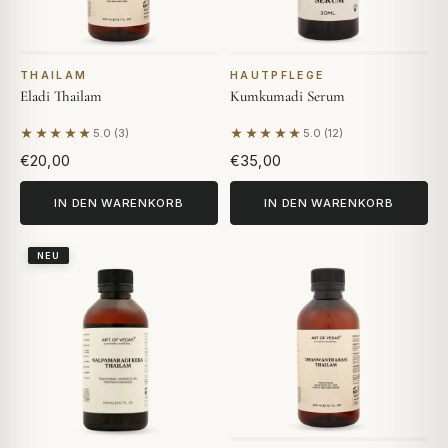
THAILAM
HAUTPFLEGE
Eladi Thailam
Kumkumadi Serum
★★★★★
★★★★★
5.0 (3)
5.0 (12)
Basierend auf 3 Bewertungen
Basierend auf 12 Bewertung
€20,00
€35,00
IN DEN WARENKORB
IN DEN WARENKORB
NEU