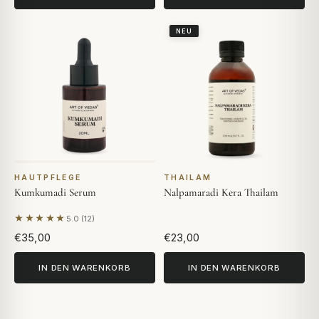
NEU
HAUTPFLEGE
THAILAM
Kumkumadi Serum
Nalpamaradi Kera Thailam
★★★★★
5.0 (12)
Basierend auf 12 Bewertungen
€35,00
€23,00
IN DEN WARENKORB
IN DEN WARENKORB