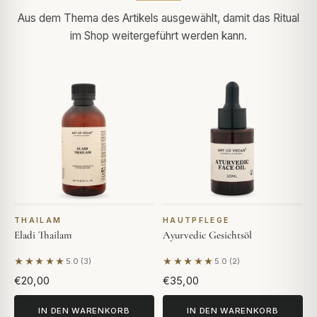
Aus dem Thema des Artikels ausgewählt, damit das Ritual
im Shop weitergeführt werden kann.
THAILAM
HAUTPFLEGE
Eladi Thailam
Ayurvedic Gesichtsöl
★★★★★
★★★★★
5.0 (3)
5.0 (2)
Basierend auf 3 Bewertungen
Basierend auf 2 Bewertunge
€20,00
€35,00
IN DEN WARENKORB
IN DEN WARENKORB