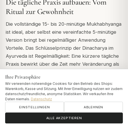
Die tägliche Praxis aufbauen: Vom
Ritual zur Gewohnheit
Die vollständige 15- bis 20-minütige Mukhabhyanga
ist ideal, aber selbst eine vereinfachte 5-minütige
Version bringt bei regelmäßiger Anwendung
Vorteile. Das Schlüsselprinzip der Dinacharya im
Ayurveda ist Regelmäßigkeit: Eine kürzere tägliche
Praxis bewirkt über die Zeit mehr Veränderung als
gelegentlich eine lange.
Ihre Privatsphäre
Wir verwenden notwendige Cookies für den Betrieb des Shops:
5-minütige tägliche Version:
Tragen Sie Eladi
Warenkorb, Kasse und Sitzung. Mit Ihrer Einwilligung nutzen wir zudem
Thailam auf, massieren Sie den Nacken mit kurzen
datenschutzfreundliche, anonyme Statistiken. Wir verkaufen Ihre
Daten niemals.
Datenschutz
Aufwärtsbewegungen, breite Streichbewegungen
EINSTELLUNGEN
ABLEHNEN
über Wangen und Stirn, Shankha Marma an den
ॐ
Schläfen, kreisende Bewegungen auf der Kopfhaut
Brauchen Sie Hilfe?
ALLE AKZEPTIEREN
und den Abschluss. Dies dauert unter 5 Minuten