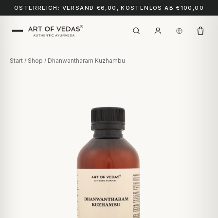
ÖSTERREICH: VERSAND €6,00, KOSTENLOS AB €100,00
Start
/
Shop
/ Dhanwantharam Kuzhambu