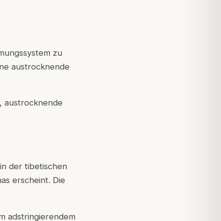
tmungssystem zu
ine austrocknende
e, austrocknende
in der tibetischen
as erscheint. Die
m adstringierendem