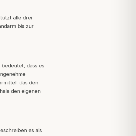
ützt alle drei
ndarm bis zur
as bedeutet, dass es
, angenehme
rmittel, das den
phala den eigenen
beschreiben es als