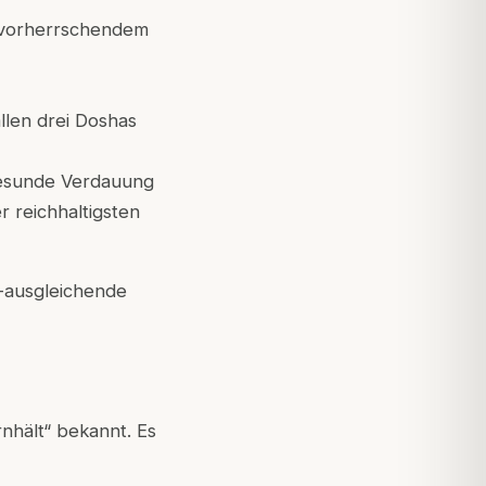
t vorherrschendem
llen drei Doshas
gesunde Verdauung
r reichhaltigsten
a-ausgleichende
ernhält“ bekannt. Es