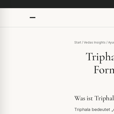
Start
/
Vedas Insights
/
Ayu
Tripha
Form
Was ist Triphal
Triphala bedeutet „