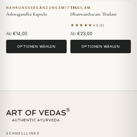
NAHRUNGSERGÄNZUNGSMITTEL
THAILAM
Ashwagandha Kapseln
Dhanwantharam Thailam
★★★★★
4.6 (5)
Basierend auf 5 Bewertunge
Ab
€14,00
Ab
€23,00
OPTIONEN WÄHLEN
OPTIONEN WÄHLEN
SCHNELLLINKS