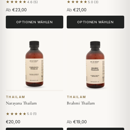
★★★★★
★★★★★
4.6 (5)
5.0 (3)
Basierend auf 5 Bewertungen
Basierend auf 3 Bewertunge
Ab
€23,00
Ab
€21,00
OPTIONEN WÄHLEN
OPTIONEN WÄHLEN
THAILAM
THAILAM
Narayana Thailam
Brahmi Thailam
★★★★★
5.0 (1)
Basierend auf 1 Bewertung
€20,00
Ab
€19,00