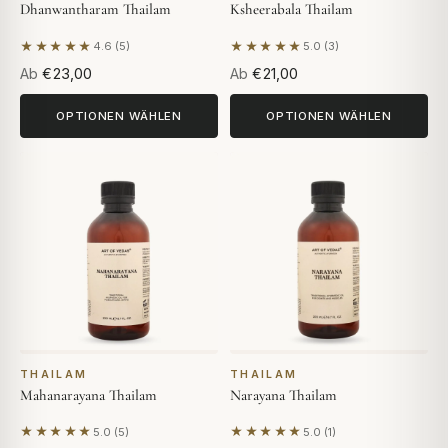
Dhanwantharam Thailam
Ksheerabala Thailam
★★★★★
★★★★★
4.6 (5)
5.0 (3)
Basierend auf 5 Bewertungen
Basierend auf 3 Bewertunge
Ab
€23,00
Ab
€21,00
OPTIONEN WÄHLEN
OPTIONEN WÄHLEN
THAILAM
THAILAM
Mahanarayana Thailam
Narayana Thailam
★★★★★
★★★★★
5.0 (5)
5.0 (1)
Basierend auf 5 Bewertungen
Basierend auf 1 Bewertung