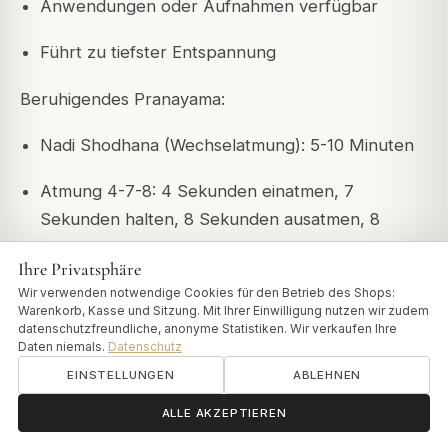
Anwendungen oder Aufnahmen verfügbar
Führt zu tiefster Entspannung
Beruhigendes Pranayama:
Nadi Shodhana (Wechselatmung): 5-10 Minuten
Atmung 4-7-8: 4 Sekunden einatmen, 7
Sekunden halten, 8 Sekunden ausatmen, 8
Zyklen wiederholen
Ihre Privatsphäre
Sehr leichte Lektüre:
Wir verwenden notwendige Cookies für den Betrieb des Shops:
Warenkorb, Kasse und Sitzung. Mit Ihrer Einwilligung nutzen wir zudem
datenschutzfreundliche, anonyme Statistiken. Wir verkaufen Ihre
Poesie, spirituelle Texte
Daten niemals.
Datenschutz
EINSTELLUNGEN
ABLEHNEN
Nichts Anregendes oder mit Arbeit
ॐ
Brauchen Sie Hilfe?
Zusammenhängendes
ALLE AKZEPTIEREN