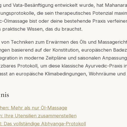
und Vata-Besänftigung entwickelt wurde, hat Mahanara
gsprotokolle, die sein therapeutisches Potenzial maxim
c-Ölmassage bist oder deine bestehende Praxis verfeine
das praktische Wissen, das du brauchst.
s von Techniken zum Erwärmen des Öls und Massagericht
en basierend auf der Konstitution, europäischen Bade
egration in moderne Zeitpläne und saisonalen Anpassun
tzbares Protokoll, um diese klassische Ayurvedic-Praxis i
sst an europäische Klimabedingungen, Wohnräume und t
hnis
hen: Mehr als nur Öl-Massage
: Ihre Utensilien zusammenstellen
tt: Das vollständige Abhyanga-Protokoll