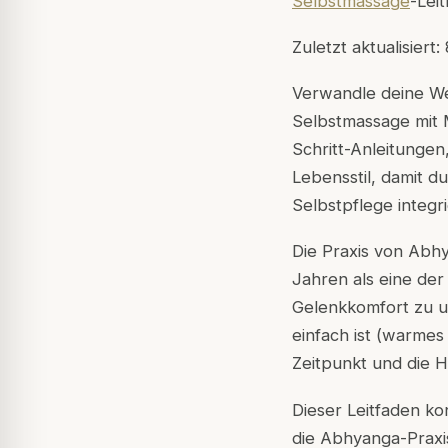
Selbstmassage
-Lei
Zuletzt aktualisiert
Verwandle deine We
Selbstmassage mit M
Schritt-Anleitunge
Lebensstil, damit d
Selbstpflege integr
Die Praxis von Abhy
Jahren als eine de
Gelenkkomfort zu un
einfach ist (warmes
Zeitpunkt und die H
Dieser Leitfaden ko
die Abhyanga-Praxis