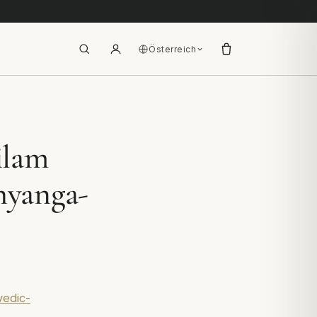
Österreich
ilam
hyanga-
vedic-