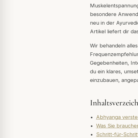
Muskelentspannung 
besondere Anwendun
neu in der Ayurvedi
Artikel liefert dir 
Wir behandeln alle
Frequenzempfehlung
Gegebenheiten, Int
du ein klares, umse
einzubauen, angepa
Inhaltsverzeic
Abhyanga verste
Was Sie brauchen
Schritt-für-Schri