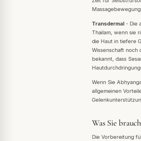
Zeit für Selbstfürs
Massagebewegungen 
Transdermal
- Die 
Thailam, wenn sie r
die Haut in tiefer
Wissenschaft noch 
bekannt, dass Sesa
Hautdurchdringungs
Wenn Sie Abhyanga 
allgemeinen Vorteil
Gelenkunterstützun
Was Sie brauch
Die Vorbereitung fü