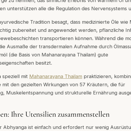
orge zu nehmen, das sinnliche Erlebnis von warmem Öl u
unterstützen alle die Regulation des Nervensystems 
ayurvedische Tradition besagt, dass medizinierte Öle wi
ichtig zubereitet und angewendet werden, pflanzliche In
e Gewebeschichten transportieren können. Während die 
die Ausmaße der transdermalen Aufnahme durch Ölmassag
möl (die Basis von Mahanarayana Thailam) gute
eigenschaften besitzt.
speziell mit
Mahanarayana Thailam
praktizieren, kombin
e mit den gezielten Wirkungen von 57 Kräutern, die für
g, Muskelentspannung und strukturelle Ernährung ausg
en: Ihre Utensilien zusammenstellen
r Abhyanga ist einfach und erfordert nur wenig Ausrüstu