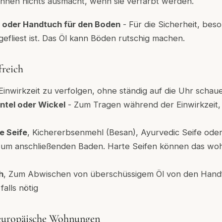
Ihnen nichts ausmacht, wenn sie verfärbt werden.
 oder Handtuch für den Boden
- Für die Sicherheit, bes
fliest ist. Das Öl kann Böden rutschig machen.
freich
Einwirkzeit zu verfolgen, ohne ständig auf die Uhr scha
tel oder Wickel
- Zum Tragen während der Einwirkzeit,
e Seife
, Kichererbsenmehl (Besan), Ayurvedic Seife oder
 zum anschließenden Baden. Harte Seifen können das woh
h
, Zum Abwischen von überschüssigem Öl von den Hand
alls nötig
europäische Wohnungen