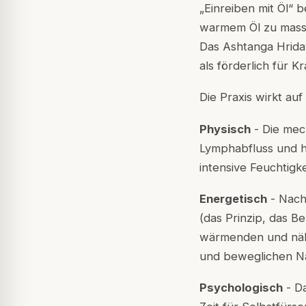
„Einreiben mit Öl“ 
warmem Öl zu massie
Das Ashtanga Hrida
als förderlich für 
Die Praxis wirkt a
Physisch
- Die mec
Lymphabfluss und h
intensive Feuchtigk
Energetisch
- Nach
(das Prinzip, das 
wärmenden und nähr
und beweglichen Na
Psychologisch
- Da