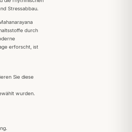
nd die rhythmischen
und Stressabbau.
e Mahanarayana
haltsstoffe durch
moderne
e erforscht, ist
ieren Sie diese
ewählt wurden.
ng.