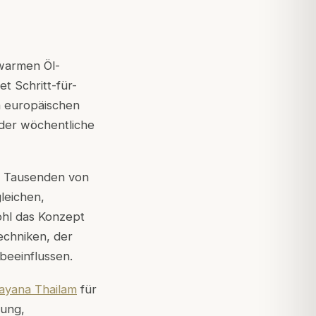
 warmen Öl-
t Schritt-für-
n europäischen
 oder wöchentliche
it Tausenden von
leichen,
ohl das Konzept
echniken, der
beeinflussen.
ayana Thailam
für
zung,