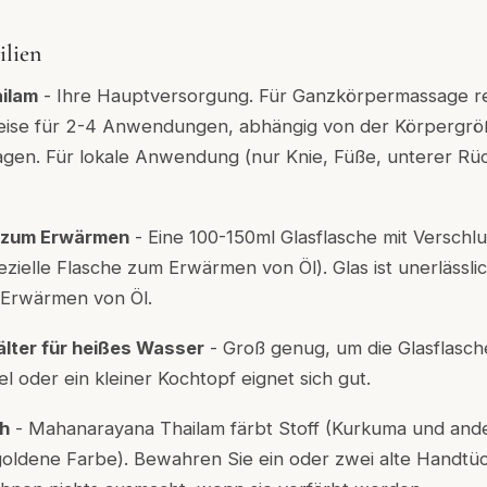
ilien
ilam
- Ihre Hauptversorgung. Für Ganzkörpermassage re
eise für 2-4 Anwendungen, abhängig von der Körpergrö
agen. Für lokale Anwendung (nur Knie, Füße, unterer Rüc
e zum Erwärmen
- Eine 100-150ml Glasflasche mit Verschlu
ezielle Flasche zum Erwärmen von Öl). Glas ist unerlässl
m Erwärmen von Öl.
lter für heißes Wasser
- Groß genug, um die Glasflasc
 oder ein kleiner Kochtopf eignet sich gut.
ch
- Mahanarayana Thailam färbt Stoff (Kurkuma und and
goldene Farbe). Bewahren Sie ein oder zwei alte Handtüch