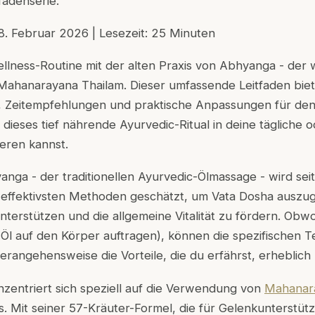
tfadenserie.
: 8. Februar 2026 | Lesezeit: 25 Minuten
llness-Routine mit der alten Praxis von Abhyanga - der
ahanarayana Thailam. Dieser umfassende Leitfaden biete
n, Zeitempfehlungen und praktische Anpassungen für de
u dieses tief nährende Ayurvedic-Ritual in deine tägliche
ieren kannst.
anga - der traditionellen Ayurvedic-Ölmassage - wird se
r effektivsten Methoden geschätzt, um Vata Dosha auszug
terstützen und die allgemeine Vitalität zu fördern. Obw
 Öl auf den Körper auftragen), können die spezifischen T
erangehensweise die Vorteile, die du erfährst, erheblich 
nzentriert sich speziell auf die Verwendung von
Mahanar
. Mit seiner 57-Kräuter-Formel, die für Gelenkunterstüt