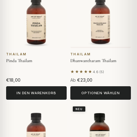
THAILAM
THAILAM
Pinda Thailam
Dhanwantharam Thailam
★★★★★
4.6 (5)
Basierend auf 5 Bewertunge
€18,00
Ab
€23,00
IN DEN WARENKORB
OPTIONEN WÄHLEN
NEU