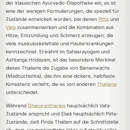
der klassischen Ayurvedic-Ölapotheke ein, es ist
eine der wenigen Formulierungen, die speziell für
Zustände entwickelt wurden, bei denen
Pitta
und
Vata
zusammenwirken und die Kombination aus
Hitze, Entzündung und Schmerz erzeugen, die
viele muskuloskelettale und Hauterkrankungen
kennzeichnet. Erwähnt im
Sahasrayogam
und
Ashtanga Hridayam
, ist das besondere Merkmal
dieses Thailams die Zugabe von Bienenwachs
(
Madhuchishta
), das ihm eine dickere, halbfeste
Konsistenz verleiht, die es von anderen
Thailams
unterscheidet.
Während
Dhanwantharam
hauptsächlich Vata-
Zustände anspricht und Eladi hauptsächlich Pitta-
Zustände, zielt Pinda Thailam auf die Schnittstelle
ab, dort, wo entzündliche Hitze auf strukturelles