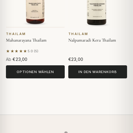
THAILAM
THAILAM
Mahanarayana Thailam
Nalpamaradi Kera Thailam
★★★★★
5.0 (5)
Basierend auf 5 Bewertungen
Ab
€23,00
€23,00
OPTIONEN WÄHLEN
IN DEN WARENKORB