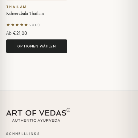
THAILAM
Ksheerabala Thailam
★★★★★
5.0 (3)
Basierend auf 3 Bewertungen
Ab
€21,00
OPTIONEN WÄHLEN
SCHNELLLINKS