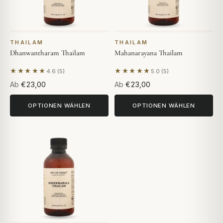
THAILAM
THAILAM
Dhanwantharam Thailam
Mahanarayana Thailam
★★★★★
★★★★★
4.6 (5)
5.0 (5)
Basierend auf 5 Bewertungen
Basierend auf 5 Bewertunge
Ab
€23,00
Ab
€23,00
OPTIONEN WÄHLEN
OPTIONEN WÄHLEN