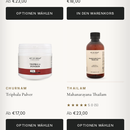
Ab
€23,00
€18,00
OPTIONEN WÄHLEN
IN DEN WARENKORB
CHURNAM
THAILAM
Triphala Pulver
Mahanarayana Thailam
★★★★★
5.0 (5)
Basierend auf 5 Bewertunge
Ab
€17,00
Ab
€23,00
OPTIONEN WÄHLEN
OPTIONEN WÄHLEN