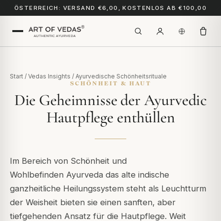
ÖSTERREICH: VERSAND €6,00, KOSTENLOS AB €100,00
Start
/
Vedas Insights
/
Ayurvedische Schönheitsrituale
SCHÖNHEIT & HAUT
Die Geheimnisse der Ayurvedic
Hautpflege enthüllen
Im Bereich von Schönheit und
Wohlbefinden
Ayurveda
das alte indische
ganzheitliche Heilungssystem
steht als Leuchtturm
der Weisheit
bieten sie einen sanften, aber
tiefgehenden Ansatz für die Hautpflege.
Weit