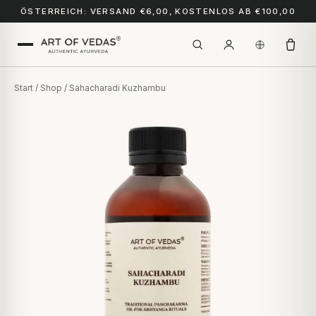
ÖSTERREICH: VERSAND €6,00, KOSTENLOS AB €100,00
Start
/
Shop
/ Sahacharadi Kuzhambu