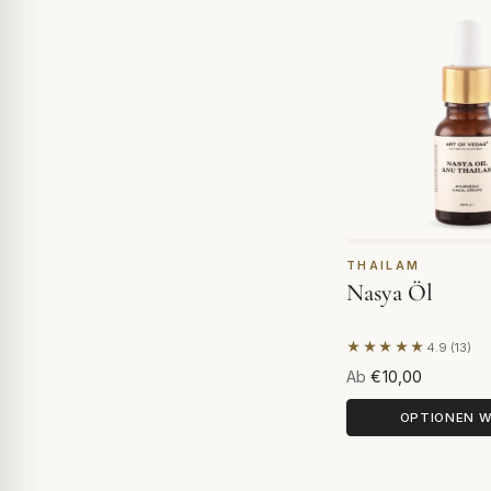
THAILAM
Nasya Öl
★★★★★
4.9 (13)
Basierend auf 1
Ab
€10,00
OPTIONEN 