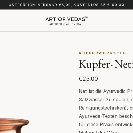
ÖSTERREICH: VERSAND €6,00, KOSTENLOS AB €100,00
KUPFERWERKZEUG
Kupfer-Net
€25,00
Neti ist die Ayurvedic 
Salzwasser zu spülen, e
Reinigungstechniken), d
Ayurveda-Texten beschri
für diese Praxis entwick
Material der Wahl.