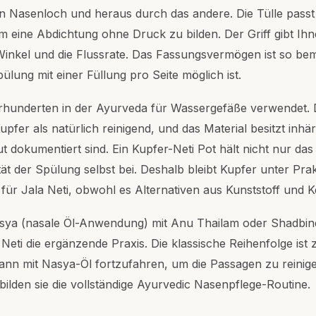
n Nasenloch und heraus durch das andere. Die Tülle passt s
 eine Abdichtung ohne Druck zu bilden. Der Griff gibt Ihne
Winkel und die Flussrate. Das Fassungsvermögen ist so be
ülung mit einer Füllung pro Seite möglich ist.
hrhunderten in der Ayurveda für Wassergefäße verwendet. 
pfer als natürlich reinigend, und das Material besitzt inhär
ut dokumentiert sind. Ein Kupfer-Neti Pot hält nicht nur da
tät der Spülung selbst bei. Deshalb bleibt Kupfer unter Pra
für Jala Neti, obwohl es Alternativen aus Kunststoff und K
asya (nasale Öl-Anwendung) mit Anu Thailam oder Shadbin
a Neti die ergänzende Praxis. Die klassische Reihenfolge ist
ann mit Nasya-Öl fortzufahren, um die Passagen zu reinige
lden sie die vollständige Ayurvedic Nasenpflege-Routine.