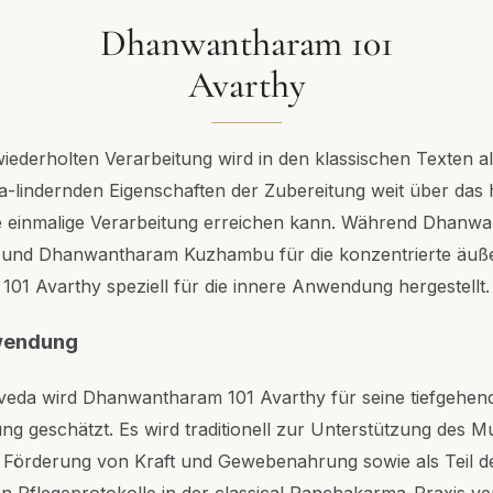
Dhanwantharam 101
Avarthy
ederholten Verarbeitung wird in den klassischen Texten al
ta-lindernden Eigenschaften der Zubereitung weit über das 
e einmalige Verarbeitung erreichen kann. Während Dhanw
 und Dhanwantharam Kuzhambu für die konzentrierte äu
s 101 Avarthy speziell für die innere Anwendung hergestellt.
nwendung
veda wird Dhanwantharam 101 Avarthy für seine tiefgehen
g geschätzt. Es wird traditionell zur Unterstützung des M
Förderung von Kraft und Gewebenahrung sowie als Teil de
n Pflegeprotokolle in der classical Panchakarma-Praxis ve