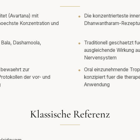
tet (Avartana) mit
Die konzentrierteste inne
 hoechste Konzentration und
Dhanwantharam-Rezeptu
 Bala, Dashamoola,
Traditionell geschaetzt fu
ausgleichende Wirkung a
Nervensystem
s bewaehrt zur
Oral einzunehmende Tropf
otokollen der vor- und
konzipiert fuer die therap
g
Anwendung
Klassische Referenz