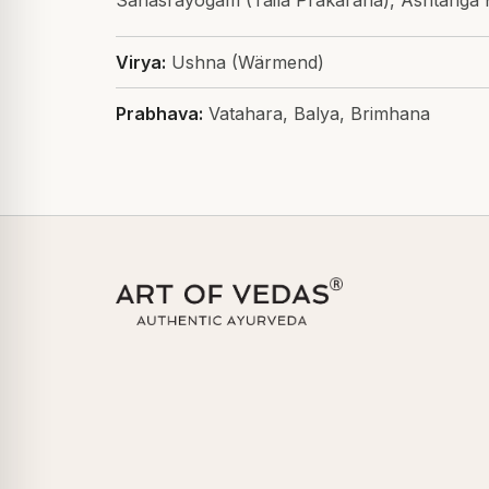
Sahasrayogam (Taila Prakarana), Ashtanga
Virya:
Ushna (Wärmend)
Prabhava:
Vatahara, Balya, Brimhana