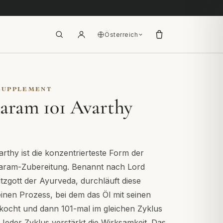
Österreich
SUPPLEMENT
ram 101 Avarthy
thy ist die konzentrierteste Form der
aram-Zubereitung. Benannt nach Lord
zgott der Ayurveda, durchläuft diese
inen Prozess, bei dem das Öl mit seinen
ekocht und dann 101-mal im gleichen Zyklus
 Jeder Zyklus verstärkt die Wirksamkeit. Das