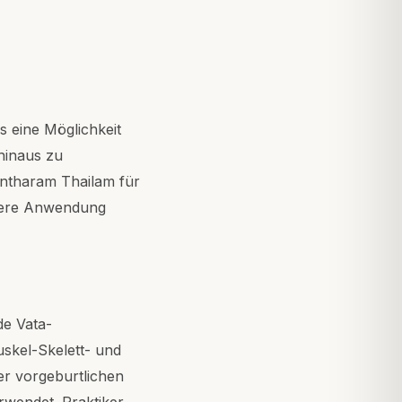
s eine Möglichkeit
hinaus zu
antharam Thailam für
ßere Anwendung
de Vata-
uskel-Skelett- und
r vorgeburtlichen
rwendet. Praktiker