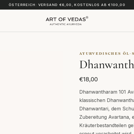
ÖSTERREICH: VERSAND €6,00, KOSTENLOS AB €100,00
AYURVEDISCHES ÖL-
Dhanwantha
€18,00
Dhanwantharam 101 Avar
klassischen Dhanwanth
Dhanwantari, dem Schut
Zubereitung Avartana, e
Kräuterbestandteilen g
erneut verarbeitet wird.