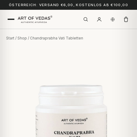
ÖSTERREICH: VERSAND €6,00, KOSTENLOS AB €100,00
Start
/
Shop
/ Chandraprabha Vati Tabletten