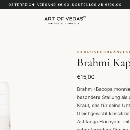
ÖSTERREICH: VERSAND €6,00, KOSTENLOS AB €100,00
NAHRUNGSERGÄNZUN
Brahmi Kap
€15,00
Brahmi (Bacopa monnieri
besondere Stellung als
Kraut, das für seine Un
Gleichgewicht klassifizi
Ashtanga Hridayam, lei
schöpferischen Prinzip,