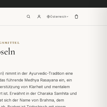
Österreich
GSMITTEL
seln
) nimmt in der Ayurvedic-Tradition eine
 das führende Medhya Rasayana ein, ein
terstützung von Klarheit und mentalem
ert ist. Erwähnt in der Charaka Samhita und
tet sich der Name von Brahma, dem
 ab. Brahmi ist Tridoshisch mit einem