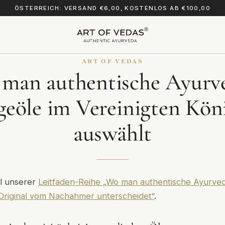
ÖSTERREICH: VERSAND €6,00, KOSTENLOS AB €100,00
ART OF VEDAS
man authentische Ayurv
eöle im Vereinigten Kön
auswählt
eil unserer
Leitfaden-Reihe „Wo man authentische Ayurved
 Original vom Nachahmer unterscheidet“
.