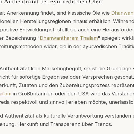
n Authentizität bei Ayurvedischen Ölen
it Anerkennung findet, sind klassische Öle wie
Dhanwant
itionellen Herstellungsregionen hinaus erhältlich. Während
positive Entwicklung ist, stellt sie auch eine Herausforde
der Bezeichnung "
Dhanwantharam Thailam
" spiegelt wirkl
reitungsmethoden wider, die in der ayurvedischen Tradit
Authentizität kein Marketingbegriff, sie ist die Grundlage
 nicht für sofortige Ergebnisse oder Versprechen geschät
erkunft, Zutaten und den Zubereitungsprozess repräsent
ailam
in Großbritannien oder den USA wird das Verständ
veda respektvoll und sinnvoll erleben möchte, unerlässlic
d Authentizität als kulturelle Verantwortung verstanden 
eitung, Herkunft und Transparenz über Trends.