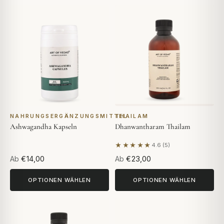
NAHRUNGSERGÄNZUNGSMITTEL
THAILAM
Ashwagandha Kapseln
Dhanwantharam Thailam
★★★★★
4.6 (5)
Basierend auf 5 Bewertunge
Ab
€14,00
Ab
€23,00
OPTIONEN WÄHLEN
OPTIONEN WÄHLEN