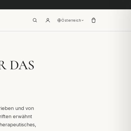
Österreich
R DAS
hrieben und von
riften erwähnt
therapeutisches,