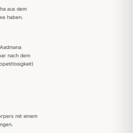
sha aus dem
exe haben.
, Aadmana
lbar nach dem
petitlosigkeit)
örpers mit einem
ungen.