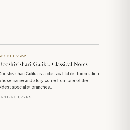
GRUNDLAGEN
Dooshivishari Gulika: Classical Notes
Dooshivishari Gulika is a classical tablet formulation
whose name and story come from one of the
oldest specialist branches…
ARTIKEL LESEN