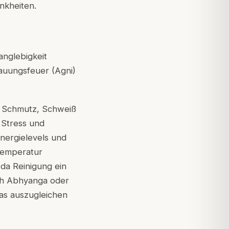
nkheiten.
anglebigkeit
dauungsfeuer (Agni)
on Schmutz, Schweiß
 Stress und
nergielevels und
temperatur
da Reinigung ein
auch Abhyanga oder
as auszugleichen