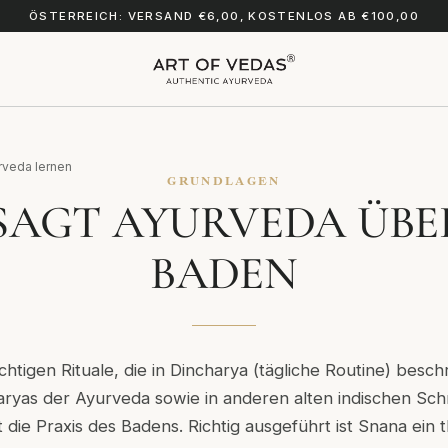
ÖSTERREICH: VERSAND €6,00, KOSTENLOS AB €100,00
rveda lernen
GRUNDLAGEN
SAGT AYURVEDA ÜBE
BADEN
chtigen Rituale, die in Dincharya (tägliche Routine) besc
ryas der Ayurveda sowie in anderen alten indischen Sch
die Praxis des Badens. Richtig ausgeführt ist Snana ein 