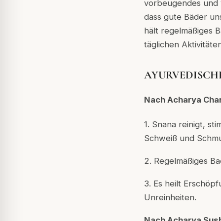
vorbeugendes und ve
dass gute Bäder un
hält regelmäßiges B
täglichen Aktivitäten
AYURVEDISCHE
Nach Acharya Cha
1. Snana reinigt, st
Schweiß und Schmut
2. Regelmäßiges Bade
3. Es heilt Erschöp
Unreinheiten.
Nach Acharya Sus