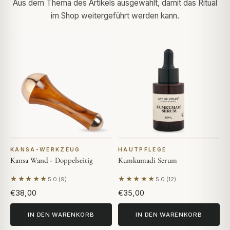
Aus dem Thema des Artikels ausgewählt, damit das Ritual
im Shop weitergeführt werden kann.
KANSA-WERKZEUG
HAUTPFLEGE
Kansa Wand - Doppelseitig
Kumkumadi Serum
★★★★★
★★★★★
5.0 (9)
5.0 (12)
Basierend auf 9 Bewertungen
Basierend auf 12 Bewertung
€38,00
€35,00
IN DEN WARENKORB
IN DEN WARENKORB