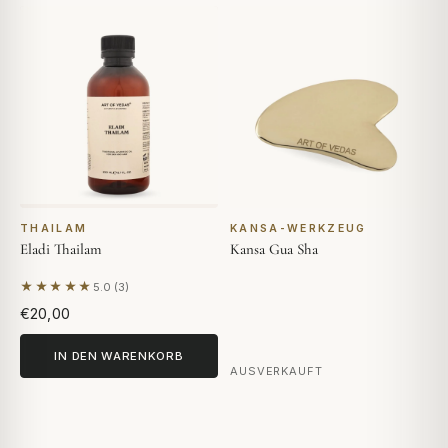
THAILAM
KANSA-WERKZEUG
Eladi Thailam
Kansa Gua Sha
★★★★★
5.0 (3)
Basierend auf 3 Bewertungen
€20,00
IN DEN WARENKORB
AUSVERKAUFT