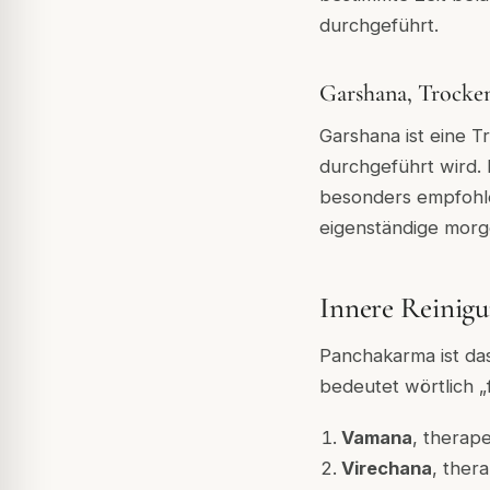
durchgeführt.
Garshana, Trocke
Garshana ist eine 
durchgeführt wird. 
besonders empfohle
eigenständige morg
Innere Reinig
Panchakarma ist das
bedeutet wörtlich „
Vamana
, therap
Virechana
, ther