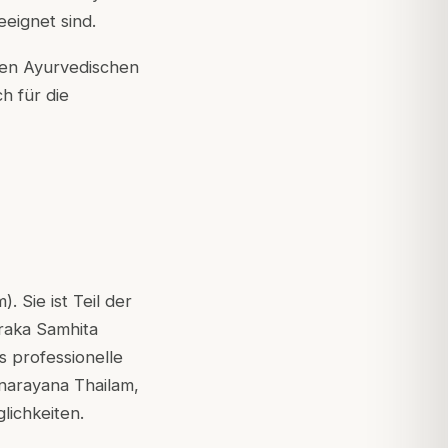
eignet sind.
sten Ayurvedischen
h für die
 Sie ist Teil der
araka Samhita
 professionelle
narayana Thailam,
ichkeiten.