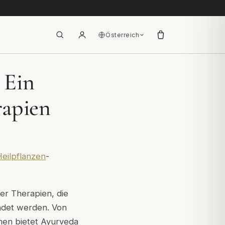
Österreich
 Ein
rapien
Heilpflanzen
-
er Therapien, die
ndet werden. Von
men bietet Ayurveda