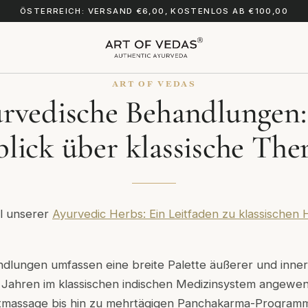
ÖSTERREICH: VERSAND €6,00, KOSTENLOS AB €100,00
ART OF VEDAS
rvedische Behandlungen:
lick über klassische The
eil unserer
Ayurvedic Herbs: Ein Leitfaden zu klassischen 
dlungen umfassen eine breite Palette äußerer und inner
 Jahren im klassischen indischen Medizinsystem angewe
stmassage bis hin zu mehrtägigen Panchakarma-Program