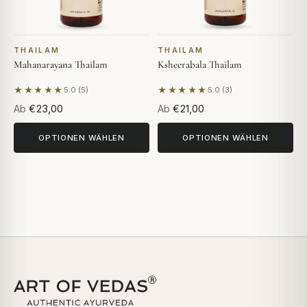
THAILAM
THAILAM
Mahanarayana Thailam
Ksheerabala Thailam
★★★★★
★★★★★
5.0 (5)
5.0 (3)
Basierend auf 5 Bewertungen
Basierend auf 3 Bewertunge
Ab
€23,00
Ab
€21,00
OPTIONEN WÄHLEN
OPTIONEN WÄHLEN