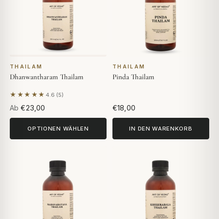
THAILAM
THAILAM
Dhanwantharam Thailam
Pinda Thailam
★★★★★
4.6 (5)
Basierend auf 5 Bewertungen
Ab
€23,00
€18,00
OPTIONEN WÄHLEN
IN DEN WARENKORB