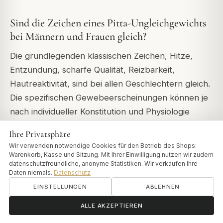
Sind die Zeichen eines Pitta-Ungleichgewichts
bei Männern und Frauen gleich?
Die grundlegenden klassischen Zeichen, Hitze,
Entzündung, scharfe Qualität, Reizbarkeit,
Hautreaktivität, sind bei allen Geschlechtern gleich.
Die spezifischen Gewebeerscheinungen können je
nach individueller Konstitution und Physiologie
variieren. Die hormonellen Zyklen bei Frauen
Ihre Privatsphäre
erzeugen natürliche Pitta-Spitzen in bestimmten
Wir verwenden notwendige Cookies für den Betrieb des Shops:
Phasen, die bestehende Pitta-Tendenzen zu diesen
Warenkorb, Kasse und Sitzung. Mit Ihrer Einwilligung nutzen wir zudem
datenschutzfreundliche, anonyme Statistiken. Wir verkaufen Ihre
Zeiten verstärken können. Der klassische Ansatz
Daten niemals.
Datenschutz
berücksichtigt die individuelle Erscheinung
EINSTELLUNGEN
ABLEHNEN
unabhängig vom Geschlecht, dieselben kühlenden
ॐ
Brauchen Sie Hilfe?
ALLE AKZEPTIEREN
Öle und Praktiken gelten für dieselben Pitta-
Zeichen, unabhängig vom Geschlecht des