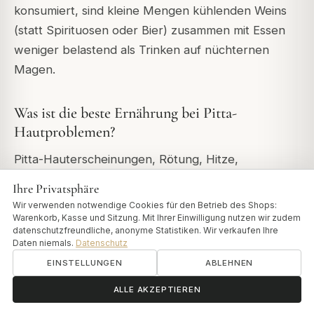
konsumiert, sind kleine Mengen kühlenden Weins
(statt Spirituosen oder Bier) zusammen mit Essen
weniger belastend als Trinken auf nüchternen
Magen.
Was ist die beste Ernährung bei Pitta-
Hautproblemen?
Pitta-Hauterscheinungen, Rötung, Hitze,
Ausschlag, Empfindlichkeit, reagieren direkt auf
Ihre Privatsphäre
Ernährungsumstellungen. Die wichtigsten
Wir verwenden notwendige Cookies für den Betrieb des Shops:
Anpassungen: Chili, Essig, fermentierte
Warenkorb, Kasse und Sitzung. Mit Ihrer Einwilligung nutzen wir zudem
datenschutzfreundliche, anonyme Statistiken. Wir verkaufen Ihre
Lebensmittel, Alkohol und saure Zitrusfrüchte
Daten niemals.
Datenschutz
eliminieren; bittere grüne Blätter, kühlende
EINSTELLUNGEN
ABLEHNEN
Milchprodukte, Kokosnuss und süße Früchte
ॐ
Brauchen Sie Hilfe?
ALLE AKZEPTIEREN
erhöhen;
Thikthakam Ghritham
(klassisches bitteres