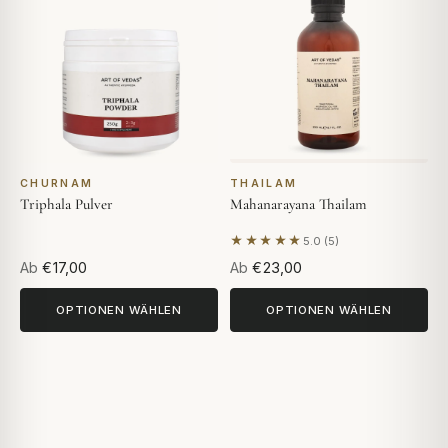
CHURNAM
THAILAM
Triphala Pulver
Mahanarayana Thailam
★★★★★
5.0 (5)
Basierend auf 5 Bewertunge
Ab
€17,00
Ab
€23,00
OPTIONEN WÄHLEN
OPTIONEN WÄHLEN