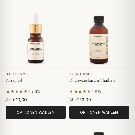
THAILAM
THAILAM
Nasya Öl
Dhanwantharam Thailam
★★★★★
★★★★★
4.9 (13)
4.6 (5)
Basierend auf 13 Bewertungen
Basierend auf 5 Bewertunge
Ab
€10,00
Ab
€23,00
OPTIONEN WÄHLEN
OPTIONEN WÄHLEN