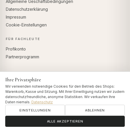
Allgemeine Geschäftsbedingungen
Datenschutzerklärung
Impressum
Cookie-Einstellungen
FÜR FACHLEUTE
Profikonto
Partnerprogramm
Ihre Privatsphäre
SICHERE ZAHLUNG
Wir verwenden notwendige Cookies für den Betrieb des Shops:
Warenkorb, Kasse und Sitzung. Mit Ihrer Einwilligung nutzen wir zudem
datenschutzfreundliche, anonyme Statistiken. Wir verkaufen Ihre
Daten niemals.
Datenschutz
EINSTELLUNGEN
ABLEHNEN
© 2026 Art of Vedas · Authentic Ayurveda d.o.o.
info@artofvedas.com
ॐ
Brauchen Sie Hilfe?
ALLE AKZEPTIEREN