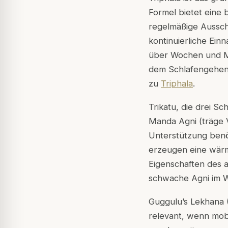
Formel bietet eine 
regelmäßige Aussch
kontinuierliche Ein
über Wochen und Mo
dem Schlafengehen 
zu
Triphala
.
Trikatu, die drei Sc
Manda Agni (träge 
Unterstützung benö
erzeugen eine wärm
Eigenschaften des 
schwache Agni im W
Guggulu’s Lekhana (
relevant, wenn mob