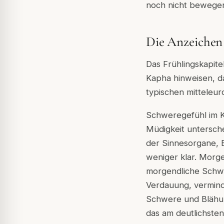
noch nicht bewegen 
Die Anzeichen
Das Frühlingskapit
Kapha hinweisen, da
typischen mitteleur
Schweregefühl im K
Müdigkeit untersch
der Sinnesorgane, E
weniger klar. Morg
morgendliche Schwer
Verdauung, vermind
Schwere und Blähun
das am deutlichste