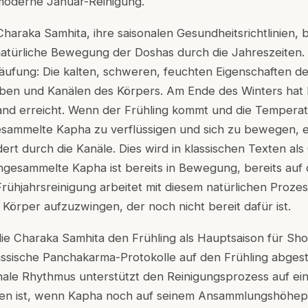
 moderne Januar-Reinigung.
Charaka Samhita, ihre saisonalen Gesundheitsrichtlinien, 
 natürliche Bewegung der Doshas durch die Jahreszeiten. 
äufung: Die kalten, schweren, feuchten Eigenschaften d
en und Kanälen des Körpers. Am Ende des Winters hat
tand erreicht. Wenn der Frühling kommt und die Temperat
esammelte Kapha zu verflüssigen und sich zu bewegen, es
t durch die Kanäle. Dies wird in klassischen Texten al
ngesammelte Kapha ist bereits in Bewegung, bereits au
rühjahrsreinigung arbeitet mit diesem natürlichen Prozess
 Körper aufzuzwingen, der noch nicht bereit dafür ist.
ie Charaka Samhita den Frühling als Hauptsaison für Sh
assische Panchakarma-Protokolle auf den Frühling abgest
ale Rhythmus unterstützt den Reinigungsprozess auf ein
en ist, wenn Kapha noch auf seinem Ansammlungshöhepun