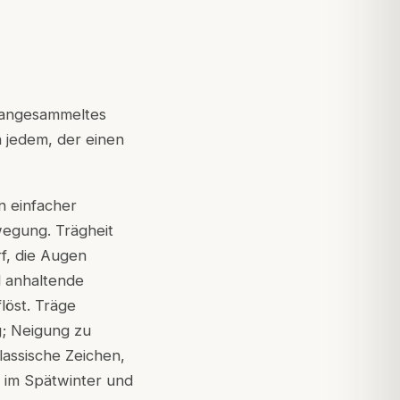
f angesammeltes
n jedem, der einen
n einfacher
wegung. Trägheit
f, die Augen
d anhaltende
löst. Träge
; Neigung zu
assische Zeichen,
e im Spätwinter und