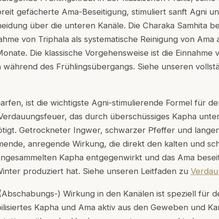
breit gefächerte Ama-Beseitigung, stimuliert sanft Agni un
eidung über die unteren Kanäle. Die Charaka Samhita be
nahme von Triphala als systematische Reinigung von Ama 
nate. Die klassische Vorgehensweise ist die Einnahme v
während des Frühlingsübergangs. Siehe unseren vollstä
harfen, ist die wichtigste Agni-stimulierende Formel für d
Verdauungsfeuer, das durch überschüssiges Kapha unterd
tigt. Getrockneter Ingwer, schwarzer Pfeffer und lange
ende, anregende Wirkung, die direkt den kalten und s
angesammelten Kapha entgegenwirkt und das Ama beseiti
inter produziert hat. Siehe unseren Leitfaden zu
Verdau
Abschabungs-) Wirkung in den Kanälen ist speziell für d
ilisiertes Kapha und Ama aktiv aus den Geweben und Ka