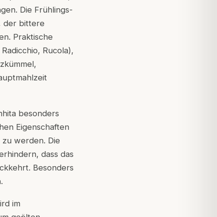
gen. Die Frühlings-
 der bittere
n. Praktische
 Radicchio, Rucola),
uzkümmel,
auptmahlzeit
amhita besonders
chen Eigenschaften
t zu werden. Die
erhindern, dass das
ückkehrt. Besonders
.
ird im