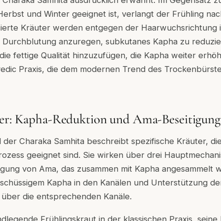
er Charaka Samhita ausdrücklich erwähnt. Im Gegensatz 
erbst und Winter geeignet ist, verlangt der Frühling na
isierte Kräuter werden entgegen der Haarwuchsrichtung i
e Durchblutung anzuregen, subkutanes Kapha zu reduzie
 die fettige Qualität hinzuzufügen, die Kapha weiter erhöh
rvedic Praxis, die dem modernen Trend des Trockenbürs
ter: Kapha-Reduktion und Ama-Beseitigung
l der Charaka Samhita beschreibt spezifische Kräuter, die
ozess geeignet sind. Sie wirken über drei Hauptmecha
tigung von Ama, das zusammen mit Kapha angesammelt w
schüssigem Kapha in den Kanälen und Unterstützung de
a über die entsprechenden Kanäle.
undlegende Frühlingskraut in der klassischen Praxis, seine