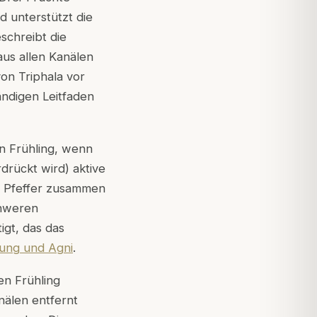
d unterstützt die
schreibt die
aus allen Kanälen
on Triphala vor
ndigen Leitfaden
en Frühling, wenn
rückt wird) aktive
r Pfeffer zusammen
chweren
gt, das das
ung und Agni
.
en Frühling
nälen entfernt