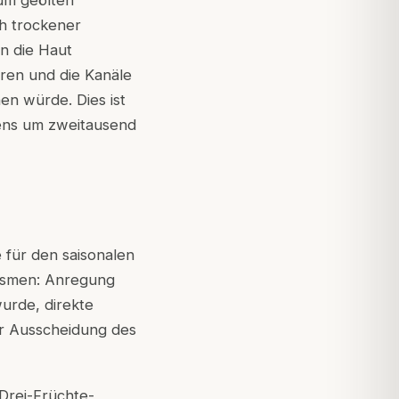
zum geölten
ch trockener
n die Haut
ren und die Kanäle
en würde. Dies ist
tens um zweitausend
 für den saisonalen
nismen: Anregung
urde, direkte
r Ausscheidung des
 Drei-Früchte-