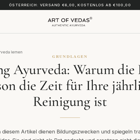
ÖSTERREICH: VERSAND €6,00, KOSTENLOS AB €100,00
rveda lernen
GRUNDLAGEN
ng Ayurveda: Warum die
son die Zeit für Ihre jährl
Reinigung ist
n diesem Artikel dienen Bildungszwecken und spiegeln tra