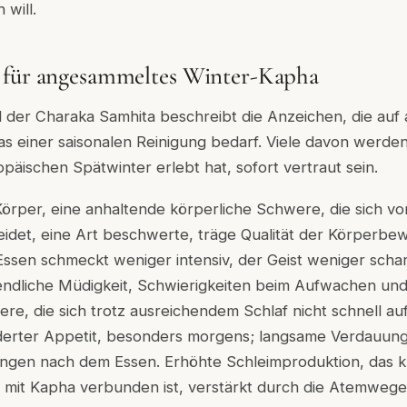
will.
 für angesammeltes Winter-Kapha
el der Charaka Samhita beschreibt die Anzeichen, die au
s einer saisonalen Reinigung bedarf. Viele davon werde
opäischen Spätwinter erlebt hat, sofort vertraut sein.
örper, eine anhaltende körperliche Schwere, die sich vo
eidet, eine Art beschwerte, träge Qualität der Körperbe
ssen schmeckt weniger intensiv, der Geist weniger schar
endliche Müdigkeit, Schwierigkeiten beim Aufwachen un
e, die sich trotz ausreichendem Schlaf nicht schnell auf
erter Appetit, besonders morgens; langsame Verdauung
gen nach dem Essen. Erhöhte Schleimproduktion, das kl
n mit Kapha verbunden ist, verstärkt durch die Atemweg