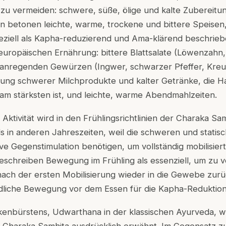
zu vermeiden: schwere, süße, ölige und kalte Zubereitun
en betonen leichte, warme, trockene und bittere Speisen,
ziell als Kapha-reduzierend und Ama-klärend beschriebe
 europäischen Ernährung: bittere Blattsalate (Löwenzahn,
anregenden Gewürzen (Ingwer, schwarzer Pfeffer, Kre
dung schwerer Milchprodukte und kalter Getränke, die H
am stärksten ist, und leichte, warme Abendmahlzeiten.
e Aktivität wird in den Frühlingsrichtlinien der Charaka S
als in anderen Jahreszeiten, weil die schweren und statis
ve Gegenstimulation benötigen, um vollständig mobilisier
eschreiben Bewegung im Frühling als essenziell, um zu v
 nach der ersten Mobilisierung wieder in die Gewebe zur
dliche Bewegung vor dem Essen für die Kapha-Reduktion
kenbürstens, Udwarthana in der klassischen Ayurveda, w