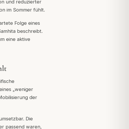
ion und reduzierter
son im Sommer fühlt.
artete Folge eines
amhita beschreibt.
um eine aktive
hlt
ifische
eines „weniger
Mobilisierung der
 umsetzbar. Die
ter passend waren,