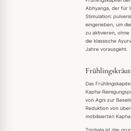
Frühlingskapitel d
Abhyanga, der für H
Stimulation: pulver
eingerieben, um di
zu aktivieren, ohne
die klassische Ayu
Jahre vorausgeht.
Frühlingskräu
Das Frühlingskapite
Kapha-Reinigungspr
von Agni zur Besei
Reduktion von über
mobilisierten Kaph
Triphala ist das gr