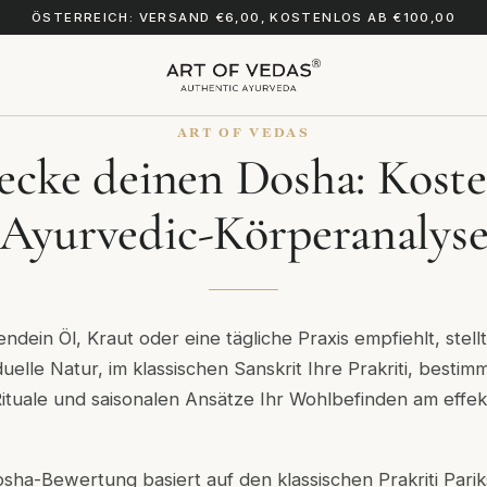
ÖSTERREICH: VERSAND €6,00, KOSTENLOS AB €100,00
ART OF VEDAS
ecke deinen Dosha: Koste
Ayurvedic-Körperanalys
ndein Öl, Kraut oder eine tägliche Praxis empfiehlt, stell
iduelle Natur, im klassischen Sanskrit Ihre Prakriti, besti
Rituale und saisonalen Ansätze Ihr Wohlbefinden am effek
sha-Bewertung basiert auf den klassischen Prakriti Pariks