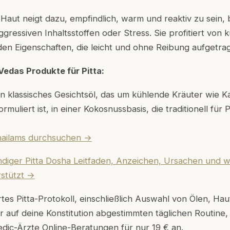
-Haut neigt dazu, empfindlich, warm und reaktiv zu sein,
gressiven Inhaltsstoffen oder Stress. Sie profitiert von 
den Eigenschaften, die leicht und ohne Reibung aufgetr
Vedas Produkte für Pitta:
in klassisches Gesichtsöl, das um kühlende Kräuter wie 
rmuliert ist, in einer Kokosnussbasis, die traditionell für
Thailams durchsuchen →
ndiger Pitta Dosha Leitfaden, Anzeichen, Ursachen und 
rstützt →
rtes Pitta-Protokoll, einschließlich Auswahl von Ölen, Ha
 auf deine Konstitution abgestimmten täglichen Routine,
vedic-Ärzte Online-Beratungen für nur 19 € an.