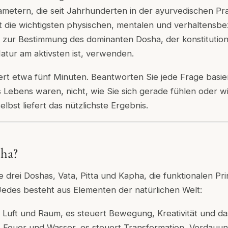
metern, die seit Jahrhunderten in der ayurvedischen Pr
t die wichtigsten physischen, mentalen und verhaltens
e zur Bestimmung des dominanten Dosha, der konstitutionel
Natur am aktivsten ist, verwenden.
rt etwa fünf Minuten. Beantworten Sie jede Frage basier
es Lebens waren, nicht, wie Sie sich gerade fühlen oder w
selbst liefert das nützlichste Ergebnis.
sha?
e drei Doshas, Vata, Pitta und Kapha, die funktionalen Pri
Jedes besteht aus Elementen der natürlichen Welt:
 Luft und Raum, es steuert Bewegung, Kreativität und d
 Feuer und Wasser, es steuert Transformation, Verdauu