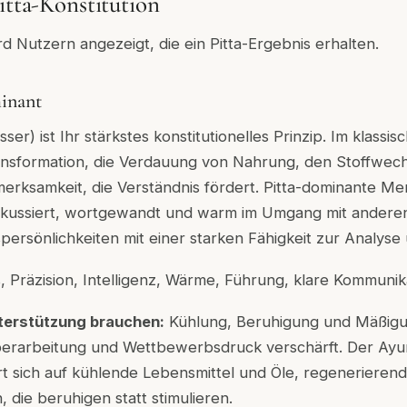
itta-Konstitution
rd Nutzern angezeigt, die ein Pitta-Ergebnis erhalten.
minant
ser) ist Ihr stärkstes konstitutionelles Prinzip. Im klass
Transformation, die Verdauung von Nahrung, den Stoffwec
merksamkeit, die Verständnis fördert. Pitta-dominante Me
fokussiert, wortgewandt und warm im Umgang mit anderen.
persönlichkeiten mit einer starken Fähigkeit zur Analyse 
 Präzision, Intelligenz, Wärme, Führung, klare Kommunik
terstützung brauchen:
Kühlung, Beruhigung und Mäßigun
 Überarbeitung und Wettbewerbsdruck verschärft. Der Ay
ert sich auf kühlende Lebensmittel und Öle, regenerieren
die beruhigen statt stimulieren.