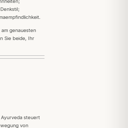
hnheiten;
Denkstil;
maempfindlichkeit.
er am genauesten
n Sie beide, Ihr
en Ayurveda steuert
Bewegung von