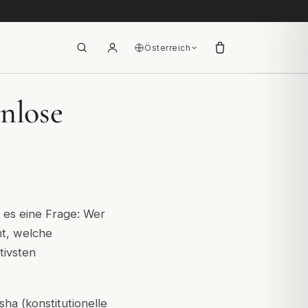
Österreich
nlose
e
t es eine Frage: Wer
mmt, welche
tivsten
ha (konstitutionelle