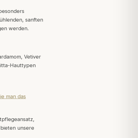
 besonders
kühlenden, sanften
agen werden.
Kardamom, Vetiver
 Pitta-Hauttypen
wie man das
utpflegeansatz,
 bieten unsere