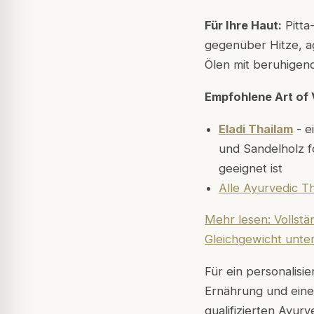
Für Ihre Haut:
Pitta
gegenüber Hitze, ag
Ölen mit beruhigen
Empfohlene Art of 
Eladi Thailam
- e
und Sandelholz fo
geeignet ist
Alle Ayurvedic 
Mehr lesen: Vollstä
Gleichgewicht unte
Für ein personalisie
Ernährung und einer
qualifizierten Ayur