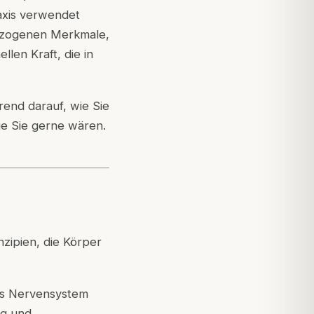
axis verwendet
bezogenen Merkmale,
len Kraft, die in
end darauf, wie Sie
ie Sie gerne wären.
nzipien, die Körper
as Nervensystem
ng und