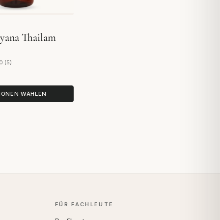
yana Thailam
0 (5)
auf 5 Bewertungen
IONEN WÄHLEN
FÜR FACHLEUTE