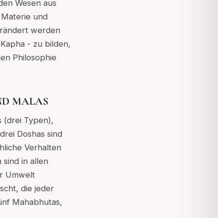
enden Wesen aus
, Materie und
erändert werden
 Kapha - zu bilden,
hen Philosophie
ND MALAS
 (drei Typen),
drei Doshas sind
hliche Verhalten
sind in allen
er Umwelt
cht, die jeder
 fünf Mahabhutas,