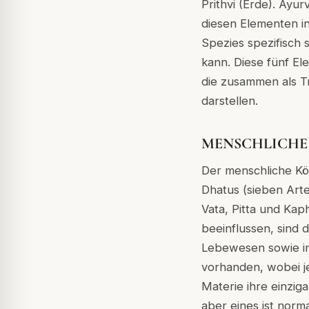
Prithvi (Erde). Ayu
diesen Elementen in
Spezies spezifisch
kann. Diese fünf El
die zusammen als T
darstellen.
MENSCHLICHE
Der menschliche Kö
Dhatus (sieben Art
Vata, Pitta und Kap
beeinflussen, sind d
Lebewesen sowie in
vorhanden, wobei je
Materie ihre einziga
aber eines ist norm