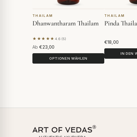
THAILAM
THAILAM
Dhanwantharam Thailam
Pinda Thail
★★★★★
4.6 (5)
Basierend auf 5 Bewertungen
€18,00
Ab
€23,00
IN DEN
OPTIONEN WÄHLEN