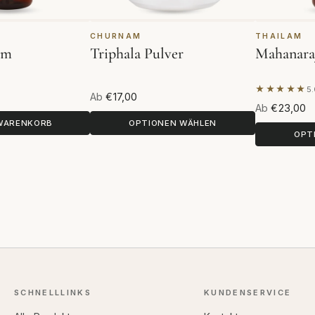
CHURNAM
THAILAM
am
Triphala Pulver
Mahanara
★★★★★
5.
Basierend 
Ab
€17,00
Ab
€23,00
 WARENKORB
OPTIONEN WÄHLEN
OPT
SCHNELLLINKS
KUNDENSERVICE