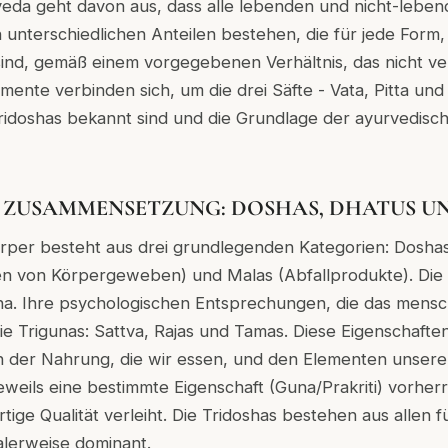
rveda geht davon aus, dass alle lebenden und nicht-leb
 unterschiedlichen Anteilen bestehen, die für jede Form
 sind, gemäß einem vorgegebenen Verhältnis, das nicht v
emente verbinden sich, um die drei Säfte - Vata, Pitta und
ridoshas bekannt sind und die Grundlage der ayurvedisc
 ZUSAMMENSETZUNG: DOSHAS, DHATUS U
rper besteht aus drei grundlegenden Kategorien: Doshas
en von Körpergeweben) und Malas (Abfallprodukte). Die 
ha. Ihre psychologischen Entsprechungen, die das mensc
ie Trigunas: Sattva, Rajas und Tamas. Diese Eigenschaften 
 der Nahrung, die wir essen, und den Elementen unser
weils eine bestimmte Eigenschaft (Guna/Prakriti) vorherrs
rtige Qualität verleiht. Die Tridoshas bestehen aus allen
alerweise dominant.