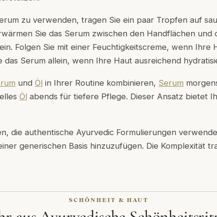
erum zu verwenden, tragen Sie ein paar Tropfen auf saub
Erwärmen Sie das Serum zwischen den Handflächen und d
 ein. Folgen Sie mit einer Feuchtigkeitscreme, wenn Ihre H
das Serum allein, wenn Ihre Haut ausreichend hydratisier
erum
und
Öl
in Ihrer Routine kombinieren,
Serum
morgens 
elles
Öl
abends für tiefere Pflege. Dieser Ansatz bietet 
en, die authentische Ayurvedic Formulierungen verwenden
einer generischen Basis hinzuzufügen. Die Komplexität tr
SCHÖNHEIT & HAUT
r aus Ayurvedische Schönheitsrit