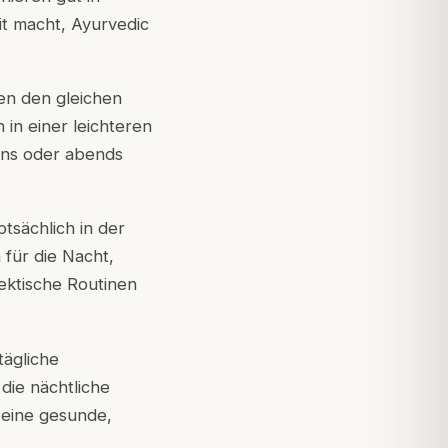
it macht, Ayurvedic
en den gleichen
h in einer leichteren
gens oder abends
ptsächlich in der
 für die Nacht,
ektische Routinen
tägliche
die nächtliche
g eine gesunde,