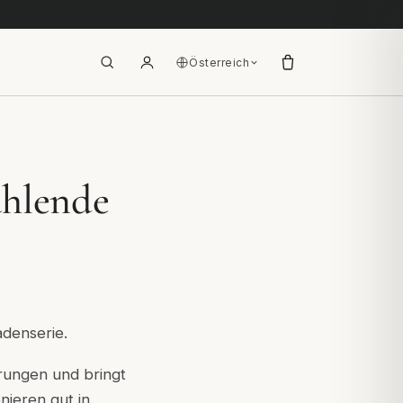
Österreich
ahlende
adenserie.
erungen und bringt
nieren gut in