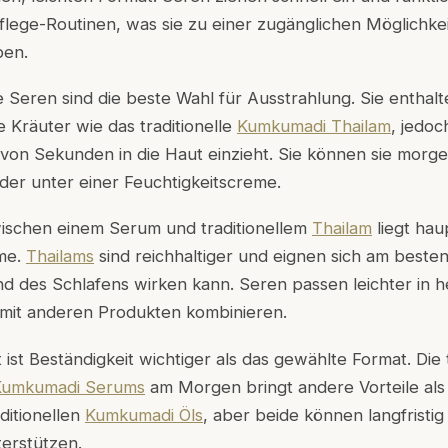
lege-Routinen, was sie zu einer zugänglichen Möglichke
ben.
Seren sind die beste Wahl für Ausstrahlung. Sie enthalt
 Kräuter wie das traditionelle
Kumkumadi Thailam
, jedoc
b von Sekunden in die Haut einzieht. Sie können sie mor
der unter einer Feuchtigkeitscreme.
ischen einem Serum und traditionellem
Thailam
liegt hau
me.
Thailams
sind reichhaltiger und eignen sich am besten
d des Schlafens wirken kann. Seren passen leichter in h
 mit anderen Produkten kombinieren.
ist Beständigkeit wichtiger als das gewählte Format. Die 
Kumkumadi Serums
am Morgen bringt andere Vorteile als 
itionellen
Kumkumadi Öls
, aber beide können langfristi
erstützen.