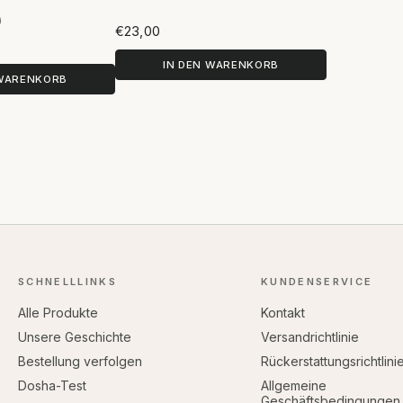
)
f 3 Bewertungen
€23,00
IN DEN WARENKORB
 WARENKORB
SCHNELLLINKS
KUNDENSERVICE
Alle Produkte
Kontakt
Unsere Geschichte
Versandrichtlinie
Bestellung verfolgen
Rückerstattungsrichtlini
Dosha-Test
Allgemeine
Geschäftsbedingungen