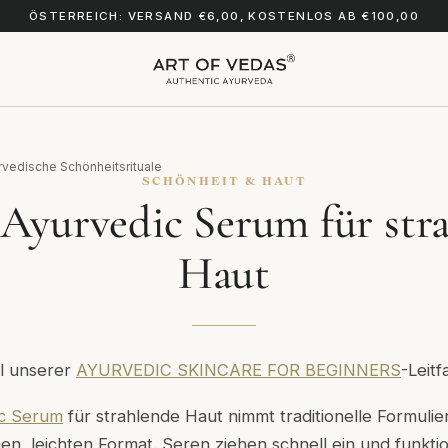
ÖSTERREICH: VERSAND €6,00, KOSTENLOS AB €100,00
rvedische Schönheitsrituale
SCHÖNHEIT & HAUT
 Ayurvedic Serum für str
Haut
eil unserer
AYURVEDIC SKINCARE FOR BEGINNERS
-Leitf
c Serum
für strahlende Haut nimmt traditionelle Formuli
en, leichten Format. Seren ziehen schnell ein und funktio