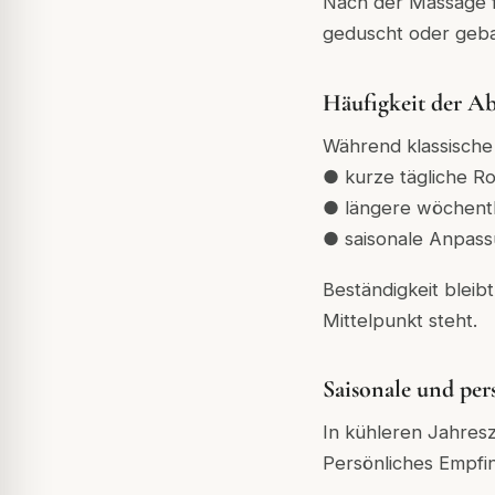
Nach der Massage f
geduscht oder gebad
Häufigkeit der A
Während klassische
● kurze tägliche R
● längere wöchentl
● saisonale Anpas
Beständigkeit bleib
Mittelpunkt steht.
Saisonale und pe
In kühleren Jahres
Persönliches Empfin