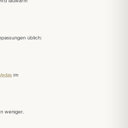
wird lauwarm
npassungen üblich:
 Vedas
im
en weniger.