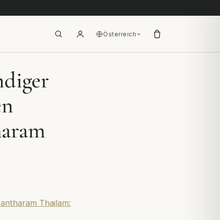
Österreich
ndiger
en
haram
antharam Thailam: