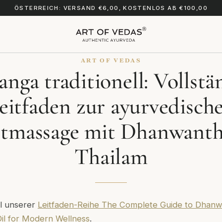
ÖSTERREICH: VERSAND €6,00, KOSTENLOS AB €100,00
ART OF VEDAS
nga traditionell: Vollstä
eitfaden zur ayurvedisch
stmassage mit Dhanwant
Thailam
eil unserer
Leitfaden-Reihe The Complete Guide to Dhanw
Oil for Modern Wellness
.