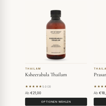
THAILAM
THAIL
Ksheerabala Thailam
Prasa
★★★★★
★★★
5.0 (3)
Basierend auf 3 Bewertungen
Basier
Ab
€21,00
Ab
€18
OPTIONEN WÄHLEN