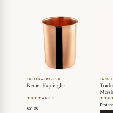
KUPFERWERKZEUG
PANCH
Reines Kupferglas
Tradi
Messi
★★★★★
★★★
5.0 (3)
Basierend auf 3 Bewertungen
Basier
Profess
€21,00