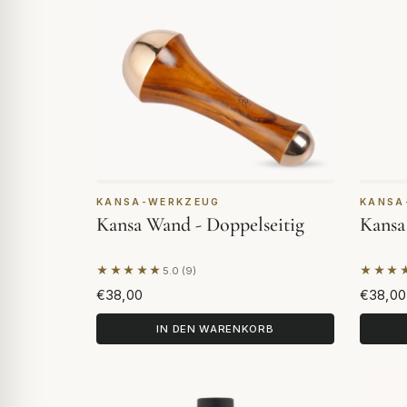
KANSA-WERKZEUG
KANSA
Kansa Wand - Doppelseitig
Kansa
★★★★★
★★★
5.0 (9)
Basierend auf 9 Bewertungen
Basier
€38,00
€38,00
IN DEN WARENKORB