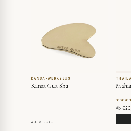
KANSA-WERKZEUG
THAIL
Kansa Gua Sha
Mahan
★★★
Basier
Ab
€23
AUSVERKAUFT