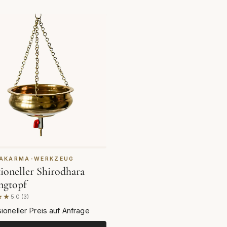
AKARMA-WERKZEUG
tioneller Shirodhara
ngtopf
★★
5.0 (3)
end auf 3 Bewertungen
ioneller Preis auf Anfrage