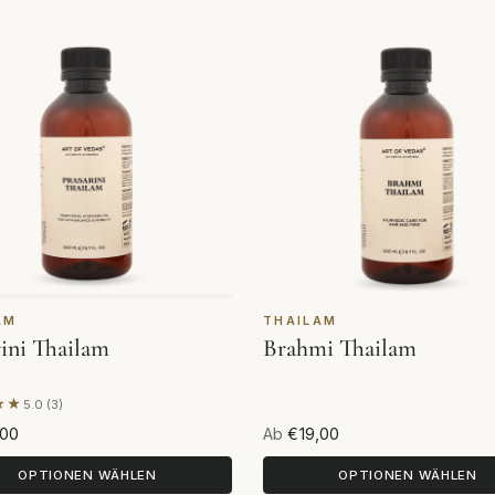
AM
THAILAM
rini Thailam
Brahmi Thailam
★★
5.0 (3)
end auf 3 Bewertungen
,00
Ab
€19,00
OPTIONEN WÄHLEN
OPTIONEN WÄHLEN