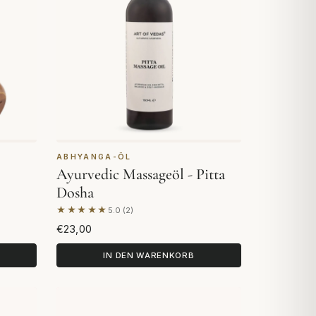
ABHYANGA-ÖL
Ayurvedic Massageöl - Pitta
Dosha
★★★★★
5.0 (2)
Basierend auf 2 Bewertungen
€23,00
IN DEN WARENKORB