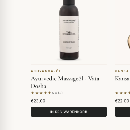
ABHYANGA-ÖL
KANSA
Ayurvedic Massageöl - Vata
Kans
Dosha
★★★★★
★★★
5.0 (4)
Basierend auf 4 Bewertungen
Basier
€23,00
€22,00
IN DEN WARENKORB