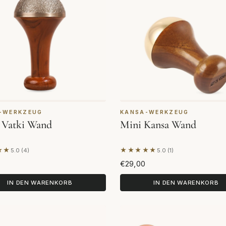
-WERKZEUG
KANSA-WERKZEUG
 Vatki Wand
Mini Kansa Wand
★★
★★★★★
5.0 (4)
5.0 (1)
end auf 4 Bewertungen
Basierend auf 1 Bewertung
€29,00
IN DEN WARENKORB
IN DEN WARENKORB