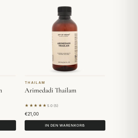
THAILAM
m
Arimedadi Thailam
★★★★★
5.0 (5)
en
Basierend auf 5 Bewertungen
€21,00
IN DEN WARENKORB