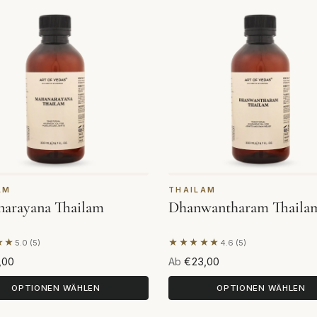
AM
THAILAM
arayana Thailam
Dhanwantharam Thaila
★★
★★★★★
5.0 (5)
4.6 (5)
end auf 5 Bewertungen
Basierend auf 5 Bewertung
,00
Ab
€23,00
OPTIONEN WÄHLEN
OPTIONEN WÄHLEN