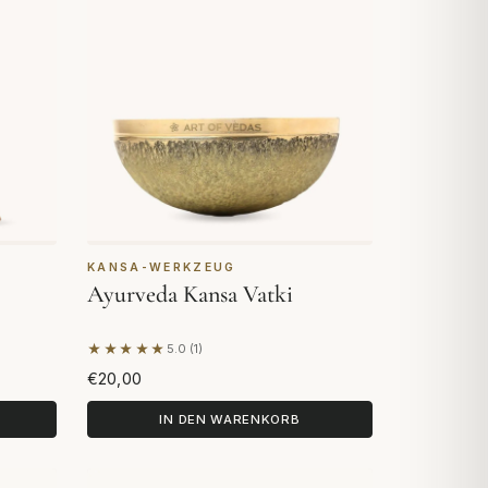
KANSA-WERKZEUG
Ayurveda Kansa Vatki
★★★★★
5.0 (1)
en
Basierend auf 1 Bewertung
€20,00
IN DEN WARENKORB